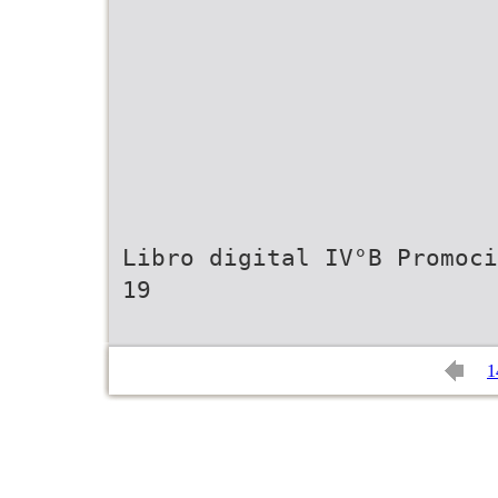
Libro digital IV°B Promoci
19
1