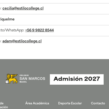
o:
cecilia@estilocollege.cl
Riquelme
cto/WhatsApp:
+56 9 9822 8544
o:
adam@estilocollege.cl
Admisión 2027
 de
Área Académica
Deporte Escolar
Contacto
ación