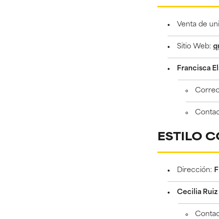
Venta de un
Sitio Web:
q
Francisca El
Corre
Conta
ESTILO C
Dirección:
F
Cecilia Rui
Conta