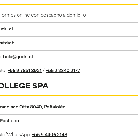
iformes online con despacho a domicilio
udri.cl
sitdieh
o:
hola@qudri.cl
cto:
+56 9 7851 8921
/
+56 2 2840 2177
OLLEGE SPA
rancisco Otta 8040, Peñalolén
z Pacheco
cto/WhatsApp:
+56 9 4406 2148