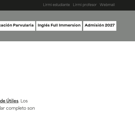
Lirmi estudiante
Lirmi profesor
Webmail
ación Parvularia
Inglés Full Immersion
Admisión 2027
 de Útiles
. Los
lar completo son