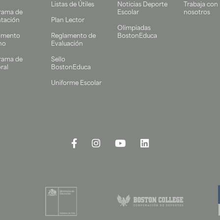
Listas de Útiles
Noticias Deporte
Trabaja con
rama de
Escolar
nosotros
ntación
Plan Lector
Olimpiadas
amento
Reglamento de
BostonEduca
no
Evaluación
rama de
Sello
ral
BostonEduca
Uniforme Escolar