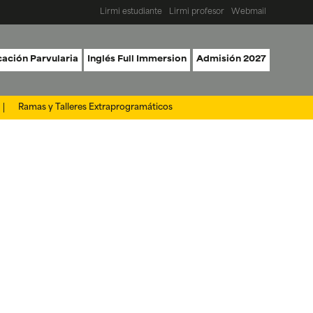
Lirmi estudiante
Lirmi profesor
Webmail
ación Parvularia
Inglés Full Immersion
Admisión 2027
Ramas y Talleres Extraprogramáticos