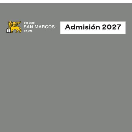
Admisión 2027
 de
Área Académica
Deporte Escolar
Contacto
ación
Listas de Útiles
Noticias Deporte
Trabaja con
rama de
Escolar
nosotros
ntación
Plan Lector
Olimpiadas
amento
Reglamento de
BostonEduca
no
Evaluación
rama de
Sello
ral
BostonEduca
Uniforme Escolar