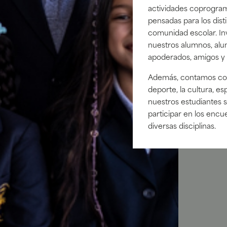
actividades coprogram
pensadas para los dis
comunidad escolar. Inv
nuestros alumnos, alum
apoderados, amigos y f
Además, contamos con 
deporte, la cultura, es
nuestros estudiantes 
participar en los encu
diversas disciplinas.