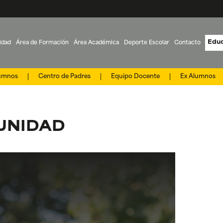
Educ
idad
Área de Formación
Área Académica
Deporte Escolar
Contacto
lumnos
Centro de Padres
Equipo Docente
Ex Alumnos
UNIDAD