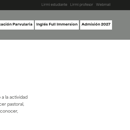
Lirmi estudiante
Lirmi profesor
Webmail
ación Parvularia
Inglés Full Immersion
Admisión 2027
a la actividad
cer pastoral,
 conocer,