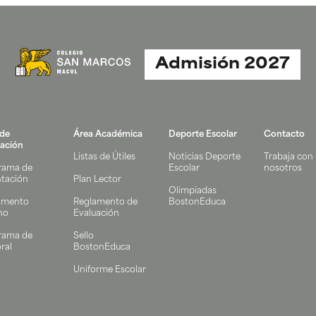
Admisión 2027
 de
Área Académica
Deporte Escolar
Contacto
ación
Listas de Útiles
Noticias Deporte
Trabaja con
rama de
Escolar
nosotros
ntación
Plan Lector
Olimpiadas
amento
Reglamento de
BostonEduca
no
Evaluación
rama de
Sello
ral
BostonEduca
Uniforme Escolar