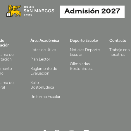
Admisión 2027
 de
Área Académica
Deporte Escolar
Contacto
ación
Listas de Útiles
Noticias Deporte
Trabaja con
rama de
Escolar
nosotros
ntación
Plan Lector
Olimpiadas
amento
Reglamento de
BostonEduca
no
Evaluación
rama de
Sello
ral
BostonEduca
Uniforme Escolar