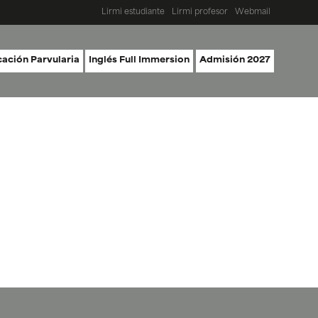
Lirmi estudiante
Lirmi profesor
Webmail
ación Parvularia
Inglés Full Immersion
Admisión 2027