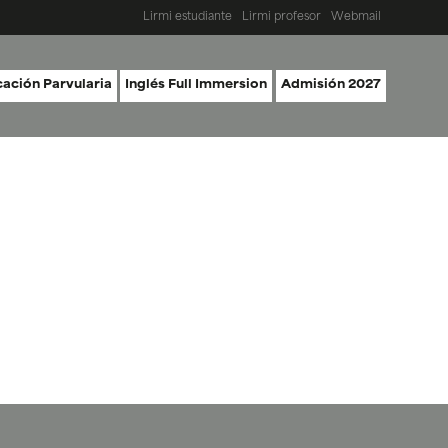
Lirmi estudiante
Lirmi profesor
Webmail
ación Parvularia
Inglés Full Immersion
Admisión 2027