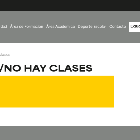
Educ
idad
Área de Formación
Área Académica
Deporte Escolar
Contacto
clases
/NO HAY CLASES