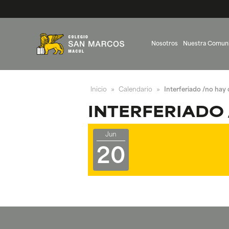
Nosotros
Nuestra Comun
Inicio
Calendario
Interferiado /no hay 
»
»
INTERFERIADO 
Jun
20