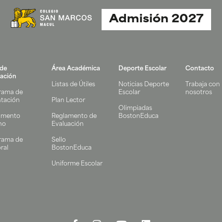
Admisión 2027
 de
Área Académica
Deporte Escolar
Contacto
ación
Listas de Útiles
Noticias Deporte
Trabaja con
rama de
Escolar
nosotros
ntación
Plan Lector
Olimpiadas
amento
Reglamento de
BostonEduca
no
Evaluación
rama de
Sello
ral
BostonEduca
Uniforme Escolar