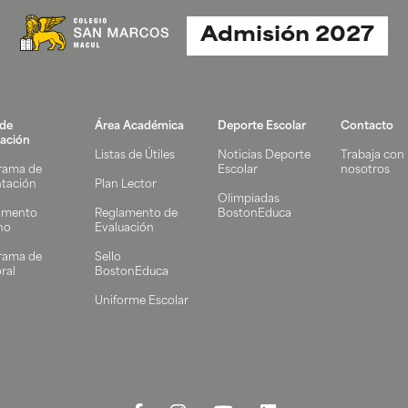
Admisión 2027
 de
Área Académica
Deporte Escolar
Contacto
ación
Listas de Útiles
Noticias Deporte
Trabaja con
rama de
Escolar
nosotros
ntación
Plan Lector
Olimpiadas
amento
Reglamento de
BostonEduca
no
Evaluación
rama de
Sello
ral
BostonEduca
Uniforme Escolar