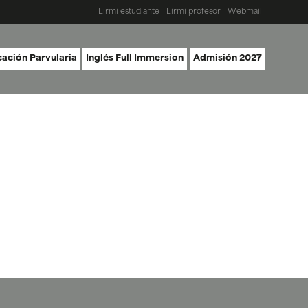
Lirmi estudiante
Lirmi profesor
Webmail
ación Parvularia
Inglés Full Immersion
Admisión 2027