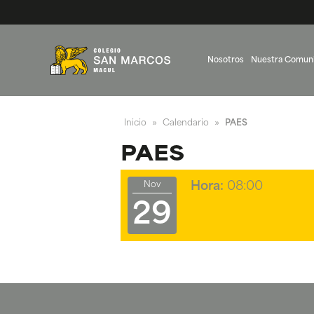
Nosotros
Nuestra Comun
Inicio
Calendario
PAES
»
»
PAES
Nov
Hora:
08:00
29