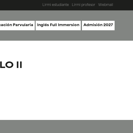
Lirmi estudiante
Lirmi profesor
Webmail
ación Parvularia
Inglés Full Immersion
Admisión 2027
O II