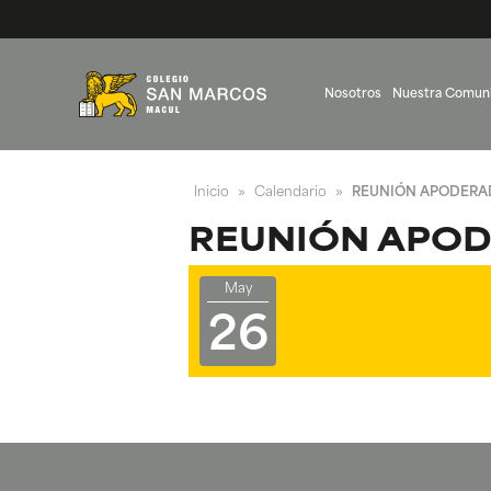
Nosotros
Nuestra Comun
Inicio
Calendario
REUNIÓN APODERAD
»
»
REUNIÓN APOD
May
26