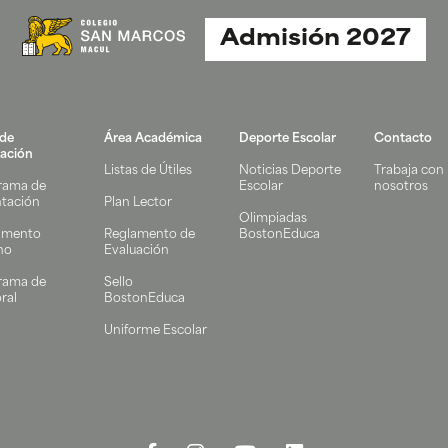
Admisión 2027
 de
Área Académica
Deporte Escolar
Contacto
ación
Listas de Útiles
Noticias Deporte
Trabaja con
rama de
Escolar
nosotros
ntación
Plan Lector
Olimpiadas
amento
Reglamento de
BostonEduca
no
Evaluación
rama de
Sello
ral
BostonEduca
Uniforme Escolar