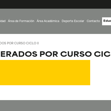
Educ
idad
Área de Formación
Área Académica
Deporte Escolar
Contacto
OS POR CURSO CICLO II
ERADOS POR CURSO CICL