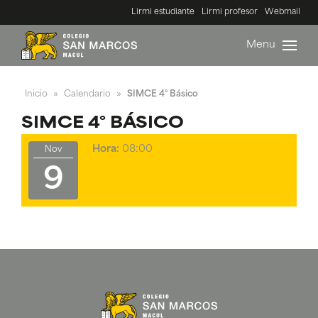
Lirmi estudiante
Lirmi profesor
Webmail
Menu
Inicio
Calendario
SIMCE 4° Básico
»
»
SIMCE 4° BÁSICO
Hora:
08:00
Nov
9