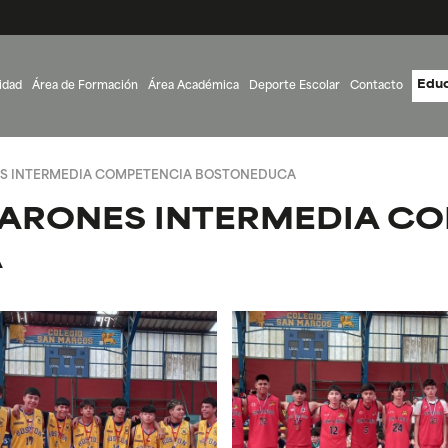
Educ
idad
Área de Formación
Área Académica
Deporte Escolar
Contacto
S INTERMEDIA COMPETENCIA BOSTONEDUCA
ARONES INTERMEDIA C
A