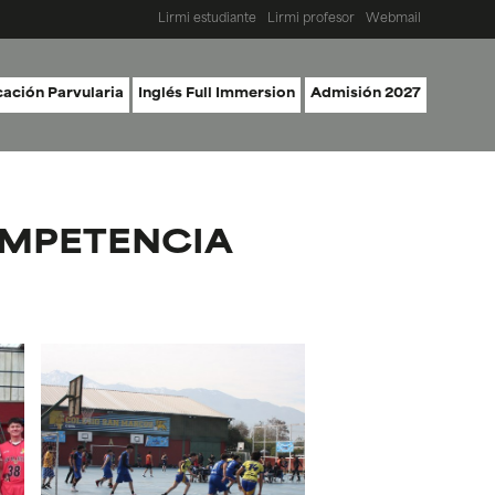
Lirmi estudiante
Lirmi profesor
Webmail
ación Parvularia
Inglés Full Immersion
Admisión 2027
OMPETENCIA