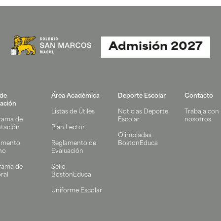
Admisión 2027
 de
Área Académica
Deporte Escolar
Contacto
ación
Listas de Útiles
Noticias Deporte
Trabaja con
rama de
Escolar
nosotros
ntación
Plan Lector
Olimpiadas
amento
Reglamento de
BostonEduca
no
Evaluación
rama de
Sello
ral
BostonEduca
Uniforme Escolar