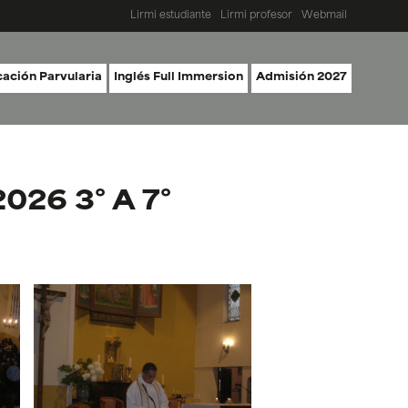
Lirmi estudiante
Lirmi profesor
Webmail
ación Parvularia
Inglés Full Immersion
Admisión 2027
26 3° A 7°