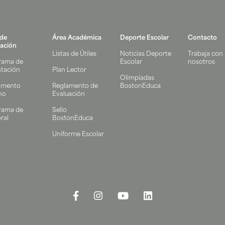
 de
Área Académica
Deporte Escolar
Contacto
ación
Listas de Útiles
Noticias Deporte
Trabaja con
rama de
Escolar
nosotros
ntación
Plan Lector
Olimpiadas
amento
Reglamento de
BostonEduca
no
Evaluación
rama de
Sello
ral
BostonEduca
Uniforme Escolar