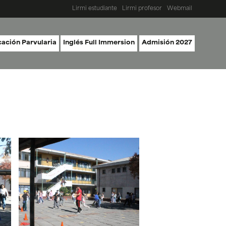
Lirmi estudiante
Lirmi profesor
Webmail
ación Parvularia
Inglés Full Immersion
Admisión 2027