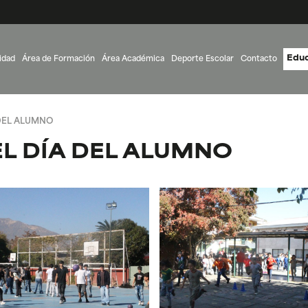
Educ
idad
Área de Formación
Área Académica
Deporte Escolar
Contacto
DEL ALUMNO
L DÍA DEL ALUMNO