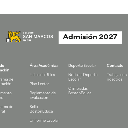
Admisión 2027
 de
Área Académica
Deporte Escolar
Contacto
ación
Listas de Útiles
Noticias Deporte
Trabaja con
rama de
Escolar
nosotros
ntación
Plan Lector
Olimpiadas
amento
Reglamento de
BostonEduca
no
Evaluación
rama de
Sello
ral
BostonEduca
Uniforme Escolar