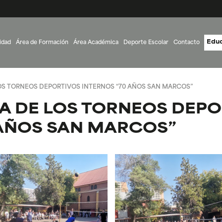
Educ
idad
Área de Formación
Área Académica
Deporte Escolar
Contacto
OS TORNEOS DEPORTIVOS INTERNOS “70 AÑOS SAN MARCOS”
A DE LOS TORNEOS DEPO
 AÑOS SAN MARCOS”