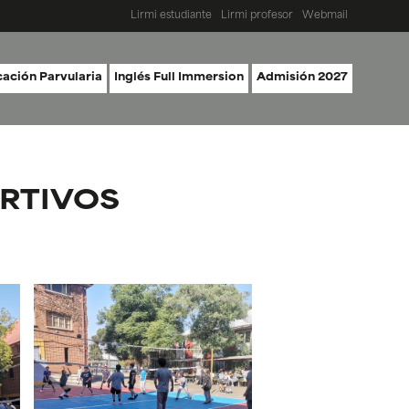
Lirmi estudiante
Lirmi profesor
Webmail
ación Parvularia
Inglés Full Immersion
Admisión 2027
RTIVOS