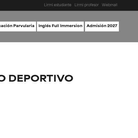
Lirmi estudiante
Lirmi profesor
Webmail
ación Parvularia
Inglés Full Immersion
Admisión 2027
EO DEPORTIVO