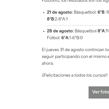
Futbolito, los resultados son los sig
21 de agosto:
Básquetbol:
6°B
:1
8°B
:2-8°A:1
28 de agosto:
Básquetbol
8°A
:1
Fútbol:
6°A
:1-6°B:0
El jueves 31 de agosto continúan lo
seguir participando con el mismo 
ahora.
¡¡Felicitaciones a todos los cursos!!
Ver foto