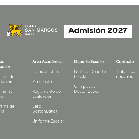
Admisión 2027
 de
Área Académica
Deporte Escolar
Contacto
ación
Listas de Útiles
Noticias Deporte
Trabaja con
rama de
Escolar
nosotros
ntación
Plan Lector
Olimpiadas
amento
Reglamento de
BostonEduca
no
Evaluación
rama de
Sello
ral
BostonEduca
Uniforme Escolar