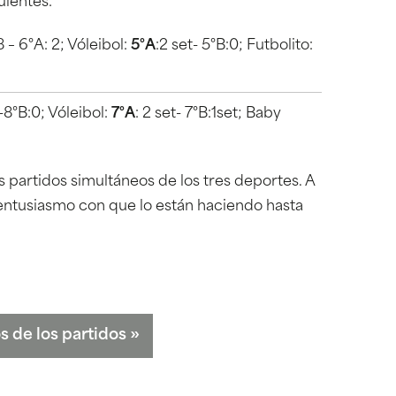
uientes:
8 – 6°A: 2; Vóleibol:
5°A
:2 set- 5°B:0; Futbolito:
1-8°B:0; Vóleibol:
7°A
: 2 set- 7°B:1set; Baby
s partidos simultáneos de los tres deportes. A
entusiasmo con que lo están haciendo hasta
s de los partidos
»