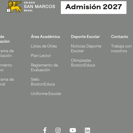
Admisión 2027
 de
Área Académica
Deporte Escolar
Contacto
ación
Listas de Útiles
Noticias Deporte
Trabaja con
rama de
Escolar
nosotros
ntación
Plan Lector
Olimpiadas
amento
Reglamento de
BostonEduca
no
Evaluación
rama de
Sello
ral
BostonEduca
Uniforme Escolar