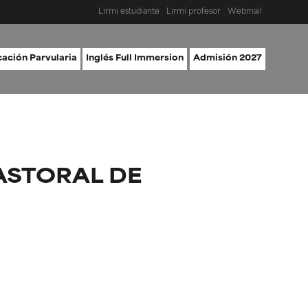
Lirmi estudiante
Lirmi profesor
Webmail
ación Parvularia
Inglés Full Immersion
Admisión 2027
ASTORAL DE