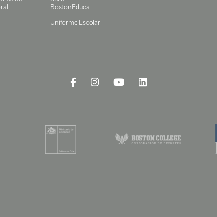
rama de
Sello
ral
BostonEduca
Uniforme Escolar