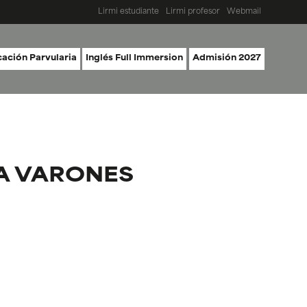
Lirmi estudiante
Lirmi profesor
Webmail
ación Parvularia
Inglés Full Immersion
Admisión 2027
A VARONES