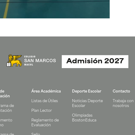
Admisión 2027
 de
Área Académica
Deporte Escolar
Contacto
ación
Listas de Útiles
Noticias Deporte
Trabaja con
rama de
Escolar
nosotros
ntación
Plan Lector
Olimpiadas
amento
Reglamento de
BostonEduca
no
Evaluación