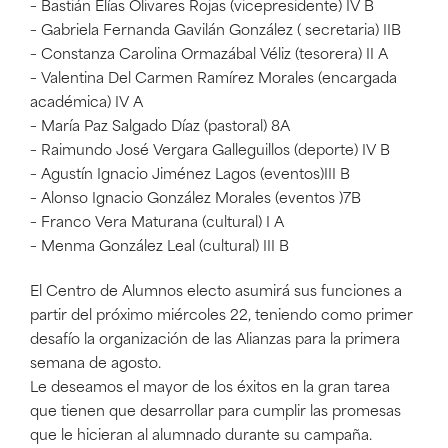
– Bastián Elías Olivares Rojas (vicepresidente) IV B
– Gabriela Fernanda Gavilán González ( secretaria) IIB
– Constanza Carolina Ormazábal Véliz (tesorera) II A
– Valentina Del Carmen Ramírez Morales (encargada
académica) IV A
– María Paz Salgado Díaz (pastoral) 8A
– Raimundo José Vergara Galleguillos (deporte) IV B
– Agustín Ignacio Jiménez Lagos (eventos)III B
– Alonso Ignacio González Morales (eventos )7B
– Franco Vera Maturana (cultural) I A
– Menma González Leal (cultural) III B
El Centro de Alumnos electo asumirá sus funciones a
partir del próximo miércoles 22, teniendo como primer
desafío la organización de las Alianzas para la primera
semana de agosto.
Le deseamos el mayor de los éxitos en la gran tarea
que tienen que desarrollar para cumplir las promesas
que le hicieran al alumnado durante su campaña.