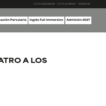
Lirmi estudiante
Lirmi profesor
Webmail
ación Parvularia
Inglés Full Immersion
Admisión 2027
ATRO A LOS