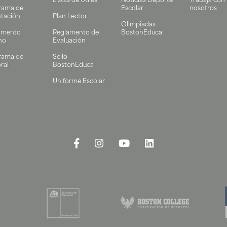
Listas de Útiles
Noticias Deporte
Trabaja con
rama de
Escolar
nosotros
ntación
Plan Lector
Olimpiadas
amento
Reglamento de
BostonEduca
no
Evaluación
rama de
Sello
ral
BostonEduca
Uniforme Escolar