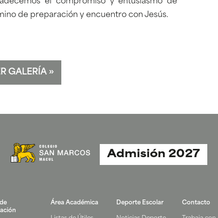
radecemos el compromiso y entusiasmo de
amino de preparación y encuentro con Jesús.
R GALERÍA
»
Admisión 2027
 de
Área Académica
Deporte Escolar
Contacto
ación