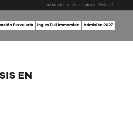
Lirmi estudiante
Lirmi profesor
Webmail
ación Parvularia
Inglés Full Immersion
Admisión 2027
SIS EN