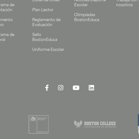
Listas de Útiles
Noticias Deporte
Trabaja con
rama de
Escolar
nosotros
ntación
Plan Lector
Olimpiadas
amento
Reglamento de
BostonEduca
no
Evaluación
rama de
Sello
ral
BostonEduca
Uniforme Escolar