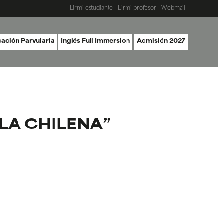
Lirmi estudiante
Lirmi profesor
Webmail
ación Parvularia
Inglés Full Immersion
Admisión 2027
 LA CHILENA”