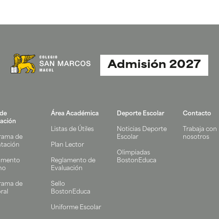
Admisión 2027
 de
Área Académica
Deporte Escolar
Contacto
ación
Listas de Útiles
Noticias Deporte
Trabaja con
rama de
Escolar
nosotros
ntación
Plan Lector
Olimpiadas
amento
Reglamento de
BostonEduca
no
Evaluación
rama de
Sello
ral
BostonEduca
Uniforme Escolar