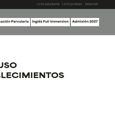
Lirmi estudiante
Lirmi profesor
Webmail
ación Parvularia
Inglés Full Immersion
Admisión 2027
 USO
BLECIMIENTOS