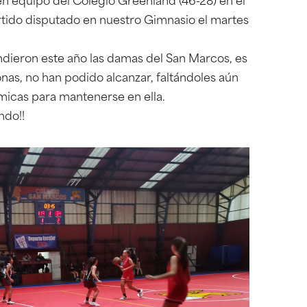
n equipo del Colegio Greenland (46-28) en el
tido disputado en nuestro Gimnasio el martes
endieron este año las damas del San Marcos, es
eonas, no han podido alcanzar, faltándoles aún
micas para mantenerse en ella.
ndo!!