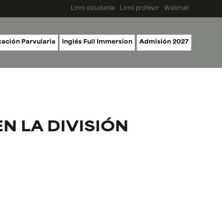
Lirmi estudiante
Lirmi profesor
Webmail
ación Parvularia
Inglés Full Immersion
Admisión 2027
N LA DIVISIÓN