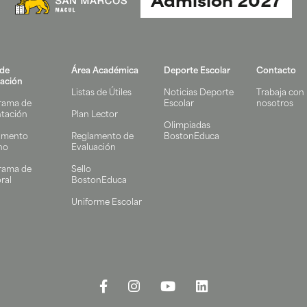
Admisión 2027
 de
Área Académica
Deporte Escolar
Contacto
ación
Listas de Útiles
Noticias Deporte
Trabaja con
rama de
Escolar
nosotros
ntación
Plan Lector
Olimpiadas
amento
Reglamento de
BostonEduca
no
Evaluación
rama de
Sello
ral
BostonEduca
Uniforme Escolar