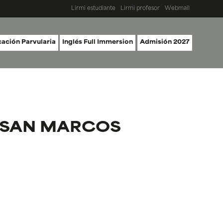
Lirmi estudiante
Lirmi profesor
Webmail
ación Parvularia
Inglés Full Immersion
Admisión 2027
 SAN MARCOS