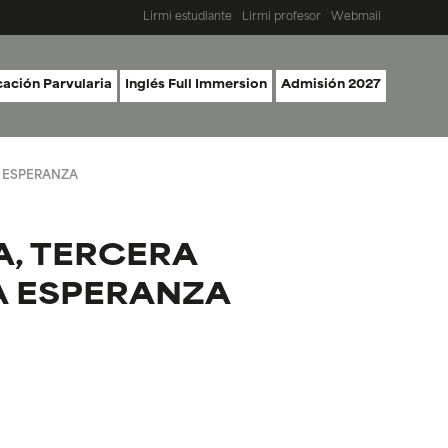
Lirmi estudiante
Lirmi profesor
Webmail
ación Parvularia
Inglés Full Immersion
Admisión 2027
A ESPERANZA
A, TERCERA
A ESPERANZA