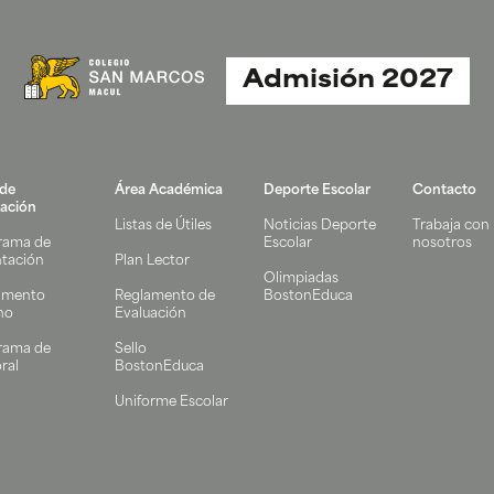
Admisión 2027
 de
Área Académica
Deporte Escolar
Contacto
ación
Listas de Útiles
Noticias Deporte
Trabaja con
rama de
Escolar
nosotros
ntación
Plan Lector
Olimpiadas
amento
Reglamento de
BostonEduca
no
Evaluación
rama de
Sello
ral
BostonEduca
Uniforme Escolar