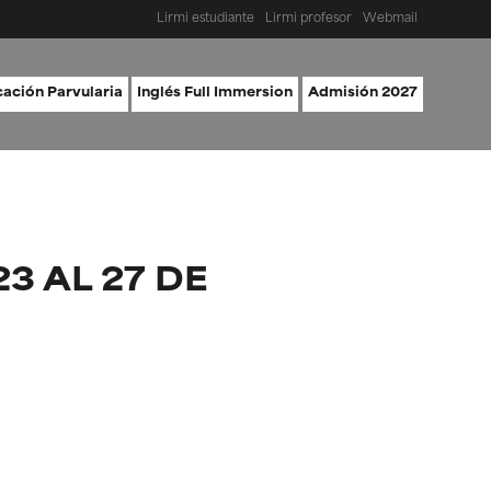
Lirmi estudiante
Lirmi profesor
Webmail
ación Parvularia
Inglés Full Immersion
Admisión 2027
3 AL 27 DE