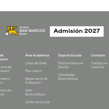
Admisión 2027
 de
Área Académica
Deporte Escolar
Contacto
ación
Listas de Útiles
Noticias Deporte
Trabaja con
rama de
Escolar
nosotros
ntación
Plan Lector
Olimpiadas
amento
Reglamento de
BostonEduca
no
Evaluación
rama de
Sello
ral
BostonEduca
Uniforme Escolar