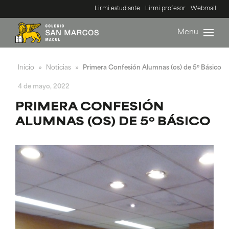
Lirmi estudiante
Lirmi profesor
Webmail
Menu
Inicio
Noticias
Primera Confesión Alumnas (os) de 5º Básico
»
»
4 de mayo, 2022
PRIMERA CONFESIÓN
ALUMNAS (OS) DE 5º BÁSICO