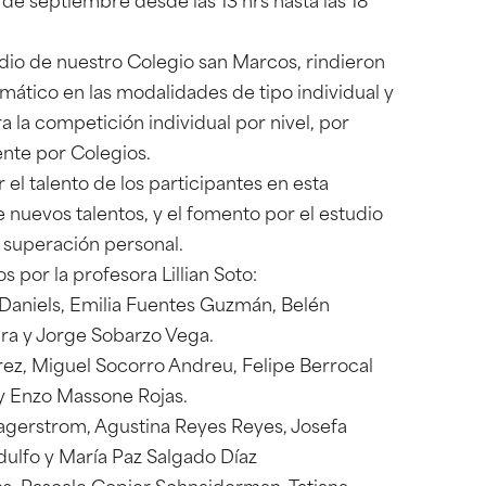
de septiembre desde las 13 hrs hasta las 18
io de nuestro Colegio san Marcos, rindieron
ático en las modalidades de tipo individual y
 la competición individual por nivel, por
ente por Colegios.
 el talento de los participantes en esta
e nuevos talentos, y el fomento por el estudio
a superación personal.
por la profesora Lillian Soto:
aniels, Emilia Fuentes Guzmán, Belén
ara y Jorge Sobarzo Vega.
ez, Miguel Socorro Andreu, Felipe Berrocal
y Enzo Massone Rojas.
agerstrom, Agustina Reyes Reyes, Josefa
dulfo y María Paz Salgado Díaz