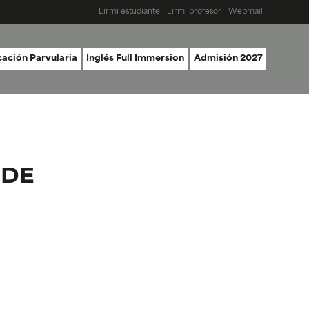
Lirmi estudiante
Lirmi profesor
Webmail
ación Parvularia
Inglés Full Immersion
Admisión 2027
 DE