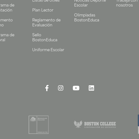
Listas de Útiles
Noticias Deporte
Trabaja con
rama de
Escolar
nosotros
ntación
Plan Lector
Olimpiadas
amento
Reglamento de
BostonEduca
no
Evaluación
rama de
Sello
ral
BostonEduca
Uniforme Escolar