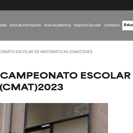
Educ
idad
Área de Formación
Área Académica
Deporte Escolar
Contacto
ONATO ESCOLAR DE MATEMÁTICAS (CMAT)2023
 CAMPEONATO ESCOLAR
(CMAT)2023