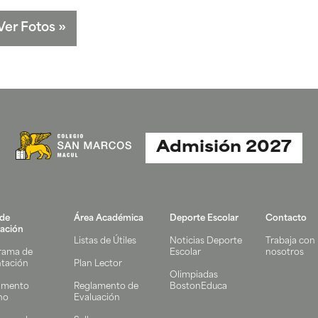
Ver Fotos
»
Admisión 2027
 de
Área Académica
Deporte Escolar
Contacto
ación
Listas de Útiles
Noticias Deporte
Trabaja con
rama de
Escolar
nosotros
ntación
Plan Lector
Olimpiadas
amento
Reglamento de
BostonEduca
no
Evaluación