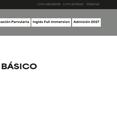
Lirmi estudiante
Lirmi profesor
Webmail
ación Parvularia
Inglés Full Immersion
Admisión 2027
 BÁSICO