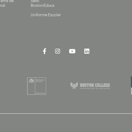
rama de
Sello
ral
BostonEduca
Uniforme Escolar