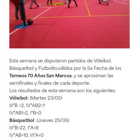
Esta semana se disputaron partidos de Vóleibol,
Básquetbol y Futbolito,válidos por la 5a Fecha de los
Torneos 70 Años San Marcos
, y se aproximan las
semifinales y finales de cada deporte.
Los resultados de esta semana son los siguientes:
Vóleibol:
(Martes 23/05)
III°B =2, IV°AB2=1
IV°AB1=2, I°B=0
Básquetbol
: (Jueves 25/05)
III°B=22, I°A=8
IV°AB=10, III°A=0