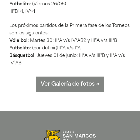
Futbolito:
(Viernes 26/05)
III°B1=1, IV°=1
Los próximos partidos de la Primera fase de los Torneos
son los siguientes:
Vóleibol:
Martes 30: II°A v/s IV°AB2 y III°A v/s III°B
Futbolito:
(por definir)III°A v/s I°A
Básquetbol:
Jueves 01 de junio: III°A v/s III°B y II°A v/s
IV°AB
Ver Galería de fotos
»