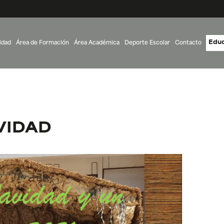
Educ
idad
Área de Formación
Área Académica
Deporte Escolar
Contacto
VIDAD