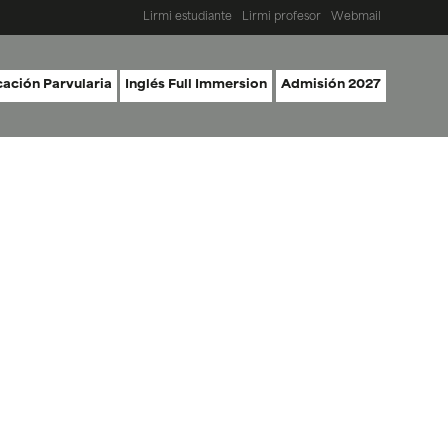
Lirmi estudiante
Lirmi profesor
Webmail
ación Parvularia
Inglés Full Immersion
Admisión 2027