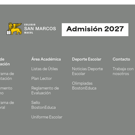
Admisión 2027
 de
Área Académica
Deporte Escolar
Contacto
ación
Listas de Útiles
Noticias Deporte
Trabaja con
rama de
Escolar
nosotros
ntación
Plan Lector
Olimpiadas
amento
Reglamento de
BostonEduca
no
Evaluación
rama de
Sello
ral
BostonEduca
Uniforme Escolar