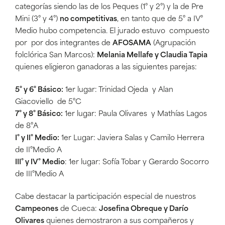
categorías siendo las de los Peques (1° y 2°) y la de Pre
Mini (3° y 4°)
no competitivas
, en tanto que de 5° a IV°
Medio hubo competencia. El jurado estuvo compuesto
por por dos integrantes de
AFOSAMA
(Agrupación
folclórica San Marcos):
Melania Mellafe y Claudia Tapia
quienes eligieron ganadoras a las siguientes parejas:
5° y 6° Básico:
1er lugar: Trinidad Ojeda y Alan
Giacoviello de 5°C
7° y 8° Básico:
1er lugar: Paula Olivares y Mathías Lagos
de 8°A
I° y II° Medio:
1er Lugar: Javiera Salas y Camilo Herrera
de II°Medio A
III° y IV° Medio
: 1er lugar: Sofía Tobar y Gerardo Socorro
de III°Medio A
Cabe destacar la participación especial de nuestros
Campeones
de Cueca:
Josefina Obreque y Darío
Olivares
quienes demostraron a sus compañeros y