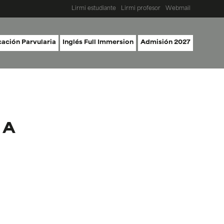
Lirmi estudiante
Lirmi profesor
Webmail
ación Parvularia
Inglés Full Immersion
Admisión 2027
 A