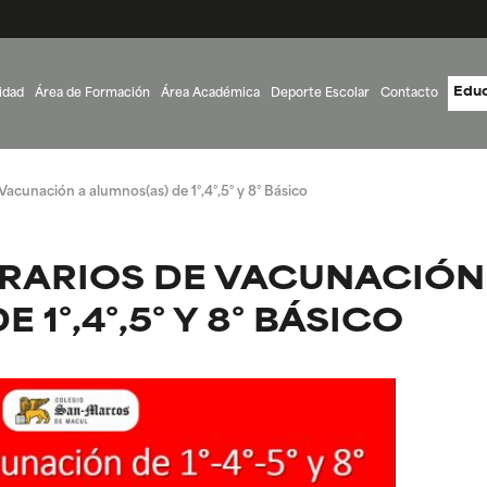
Educ
idad
Área de Formación
Área Académica
Deporte Escolar
Contacto
acunación a alumnos(as) de 1°,4°,5° y 8° Básico
RARIOS DE VACUNACIÓN
 1°,4°,5° Y 8° BÁSICO