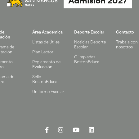
Admisión 2027
 de
Área Académica
Deporte Escolar
Contacto
ación
Listas de Útiles
Noticias Deporte
Trabaja con
rama de
Escolar
nosotros
ntación
Plan Lector
Olimpiadas
amento
Reglamento de
BostonEduca
no
Evaluación
rama de
Sello
ral
BostonEduca
Uniforme Escolar